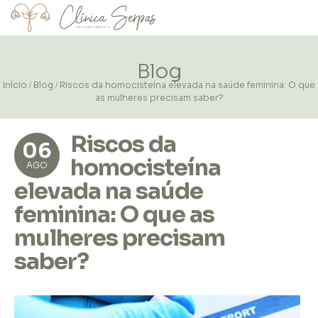
Blog
Início
Blog
Riscos da homocisteína elevada na saúde feminina: O que
/
/
as mulheres precisam saber?
Riscos da
06
homocisteína
AGO
elevada na saúde
feminina: O que as
mulheres precisam
saber?