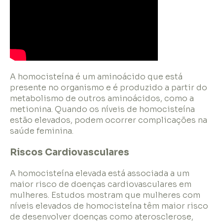
A homocisteína é um aminoácido que está
presente no organismo e é produzido a partir do
metabolismo de outros aminoácidos, como a
metionina. Quando os níveis de homocisteína
estão elevados, podem ocorrer complicações na
saúde feminina.
Riscos Cardiovasculares
A homocisteína elevada está associada a um
maior risco de doenças cardiovasculares em
mulheres. Estudos mostram que mulheres com
níveis elevados de homocisteína têm maior risco
de desenvolver doenças como aterosclerose,