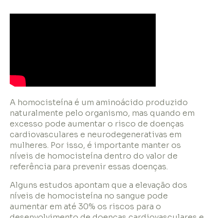
A homocisteína é um aminoácido produzido
naturalmente pelo organismo, mas quando em
excesso pode aumentar o risco de doenças
cardiovasculares e neurodegenerativas em
mulheres. Por isso, é importante manter os
níveis de homocisteína dentro do valor de
referência para prevenir essas doenças.
Alguns estudos apontam que a elevação dos
níveis de homocisteína no sangue pode
aumentar em até 30% os riscos para o
desenvolvimento de doenças cardiovasculares e