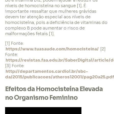
B6 e vitamina B12, podem ajudar a reduzir os
níveis de homocisteína no sangue [1]. É
importante ressaltar que mulheres grávidas
devem ter atenção especial aos níveis de
homocisteína, pois a deficiência de vitaminas do
complexo B pode aumentar o risco de
malformações fetais [1].
[1] Fonte:
https://www.tuasaude.com/homocisteina/
[2]
Fonte:
https://revistas.faa.edu.br/SaberDigital/articl
[3] Fonte:
http://departamentos.cardiol.br/sbc-
da/2015/publicacoes/atheros12001/pag20a25.pdf
Efeitos da Homocisteína Elevada
no Organismo Feminino