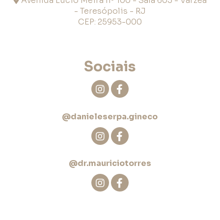
Avenida Lúcio Meira nº 100 - Sala 603 - Várzea
- Teresópolis - RJ
CEP: 25953-000
Sociais
@danieleserpa.gineco
@dr.mauriciotorres