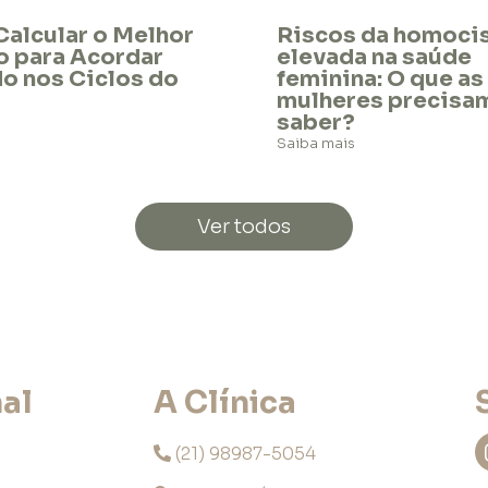
alcular o Melhor
Riscos da homocis
o para Acordar
elevada na saúde
o nos Ciclos do
feminina: O que as
mulheres precisa
saber?
Saiba mais
Ver todos
nal
A Clínica
(21) 98987-5054