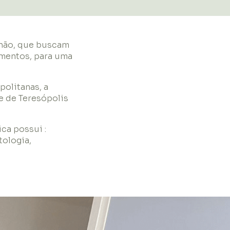
 não, que buscam
amentos, para uma
olitanas, a
e de Teresópolis
ca possui :
tologia,